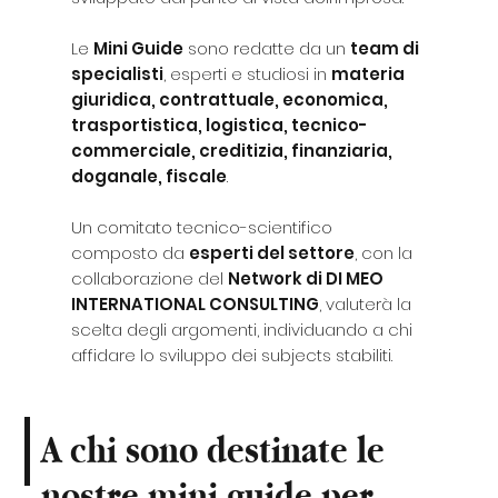
Le
Mini Guide
sono redatte da un
team di
specialisti
, esperti e studiosi in
materia
giuridica, contrattuale, economica,
trasportistica, logistica, tecnico-
commerciale, creditizia, finanziaria,
doganale, fiscale
.
Un comitato tecnico-scientifico
composto da
esperti del settore
, con la
collaborazione del
Network di DI MEO
INTERNATIONAL CONSULTING
, valuterà la
scelta degli argomenti, individuando a chi
affidare lo sviluppo dei subjects stabiliti.
A chi sono destinate le
nostre mini guide per