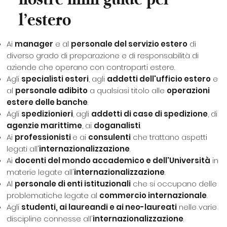
l’estero
Ai
manager
e al
personale del servizio estero
di
diverso grado di preparazione e di responsabilità di
aziende che operano con controparti estere.
Agli
specialisti esteri
, agli
addetti dell'ufficio estero
e
al
personale adibito
a qualsiasi titolo alle
operazioni
estere delle banche
.
Agli
spedizionieri
, agli
addetti di case di spedizione
, di
agenzie marittime
, ai
doganalisti
.
Ai
professionisti
e ai
consulenti
che trattano aspetti
legati all'
internazionalizzazione
.
Ai
docenti del mondo accademico e dell'Università
in
materie legate all'
internazionalizzazione
.
Al
personale di enti istituzionali
che si occupano delle
problematiche legate al
commercio internazionale
.
Agli
studenti, ai laureandi e ai neo-laureati
nelle varie
discipline connesse all'
internazionalizzazione
.